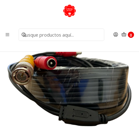
Inicio
Insumos
Cables
Cable 15mts
0