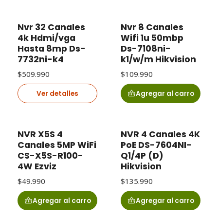
Nvr 32 Canales
Nvr 8 Canales
Agotado
4k Hdmi/vga
Wifi 1u 50mbp
Hasta 8mp Ds-
Ds-7108ni-
7732ni-k4
k1/w/m Hikvision
$509.990
$109.990
Ver detalles
Agregar al carro
NVR X5S 4
NVR 4 Canales 4K
Canales 5MP WiFi
PoE DS-7604NI-
CS-X5S-R100-
Q1/4P (D)
4W Ezviz
Hikvision
$49.990
$135.990
Agregar al carro
Agregar al carro