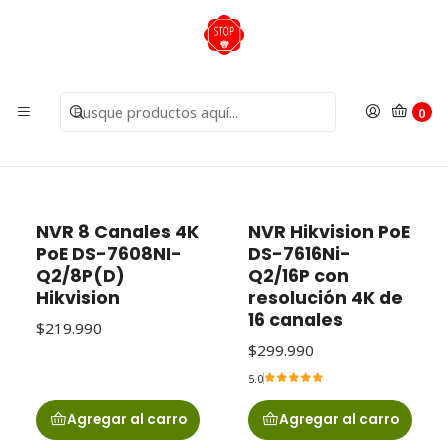
Inicio
Grabadores
NVR
NVR
0
Filtros
NVR 8 Canales 4K
NVR Hikvision PoE
PoE DS-7608NI-
DS-7616Ni-
Q2/8P(D)
Q2/16P con
Hikvision
resolución 4K de
16 canales
$219.990
$299.990
5.0
Agregar al carro
Agregar al carro