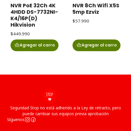
NVR PoE 32Ch 4K
NVR 8Ch Wifi X5S
4HDD DS-7732NI-
5mp Ezviz
K4/16P(D)
$57.990
Hikvision
$449.990
Agregar al carro
Agregar al carro
Seguridad Stop no está adherido a la Ley de retracto, pero
puede cambiar sus equipos previa aprobación
Síguenos