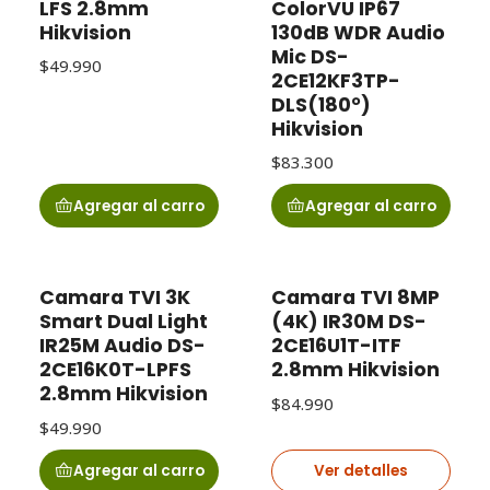
LFS 2.8mm
ColorVU IP67
Hikvision
130dB WDR Audio
Mic DS-
$49.990
2CE12KF3TP-
DLS(180°)
Hikvision
$83.300
Agregar al carro
Agregar al carro
Camara TVI 3K
Camara TVI 8MP
Agotado
Smart Dual Light
(4K) IR30M DS-
IR25M Audio DS-
2CE16U1T-ITF
2CE16K0T-LPFS
2.8mm Hikvision
2.8mm Hikvision
$84.990
$49.990
Agregar al carro
Ver detalles