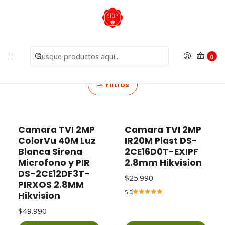
Inicio
Cámaras
Cámaras Análogas
Cámaras Análogas
0
Cámaras diseñadas para sistemas DVR
Filtros
Camara TVI 2MP
Camara TVI 2MP
ColorVu 40M Luz
IR20M Plast DS-
Blanca Sirena
2CE16D0T-EXIPF
Microfono y PIR
2.8mm Hikvision
DS-2CE12DF3T-
$25.990
PIRXOS 2.8MM
5.0
Hikvision
$49.990