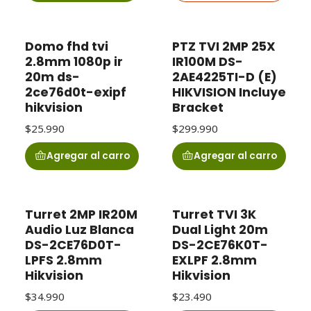
Domo fhd tvi
PTZ TVI 2MP 25X
2.8mm 1080p ir
IR100M DS-
20m ds-
2AE4225TI-D (E)
2ce76d0t-exipf
HIKVISION Incluye
hikvision
Bracket
$25.990
$299.990
Agregar al carro
Agregar al carro
Turret 2MP IR20M
Turret TVI 3K
Audio Luz Blanca
Dual Light 20m
DS-2CE76D0T-
DS-2CE76K0T-
LPFS 2.8mm
EXLPF 2.8mm
Hikvision
Hikvision
$34.990
$23.490