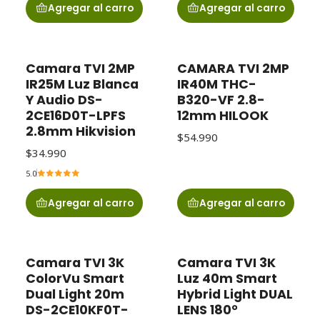
Agregar al carro
Agregar al carro
Camara TVI 2MP
CAMARA TVI 2MP
IR25M Luz Blanca
IR40M THC-
Y Audio DS-
B320-VF 2.8-
2CE16D0T-LPFS
12mm HILOOK
2.8mm Hikvision
$54.990
$34.990
5.0
Agregar al carro
Agregar al carro
Camara TVI 3K
Camara TVI 3K
ColorVu Smart
Luz 40m Smart
Dual Light 20m
Hybrid Light DUAL
DS-2CE10KF0T-
LENS 180°