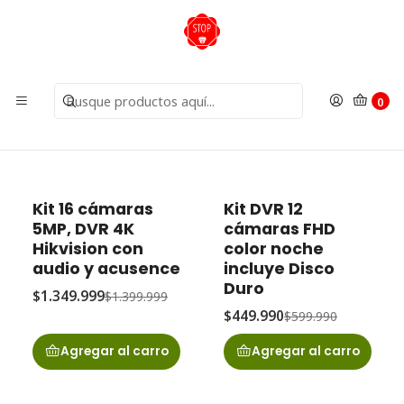
Inicio
Kit Cámaras
Kit 16 Cámaras
Kit 16 Cámaras
0
Filtros
Kit 16 cámaras
Kit DVR 12
-4% OFF
-25% OFF
5MP, DVR 4K
cámaras FHD
Hikvision con
color noche
audio y acusence
incluye Disco
Duro
$1.349.999
$1.399.999
$449.990
$599.990
Agregar al carro
Agregar al carro