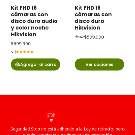
Kit FHD 16
Kit FHD 16
cámaras con
cámaras con
disco duro audio
disco duro
y color noche
Hikvision
Hikvision
$599.990
desde
$699.990
5.0
Agregar al carro
Ver opciones
Seguridad Stop no está adherido a la Ley de retracto, pero
puede cambiar sus equipos previa aprobación