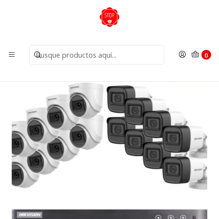
Inicio
Kit Cámaras
Kit 16 Cámaras
Kit FHD 16 cámaras con disco duro audio y color noche
Hikvision
0