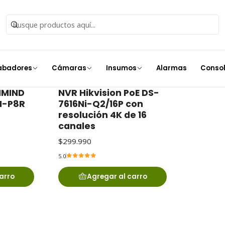
Inicio
Grabadores
NVR
NVR 16 canales
abadores
Cámaras
Insumos
Alarmas
Conso
NMIND
NVR Hikvision PoE DS-
I-P8R
7616Ni-Q2/16P con
resolución 4K de 16
canales
$299.990
5.0
arro
Agregar al carro