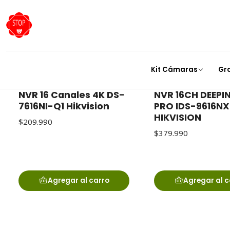
NVR 16 canales
Kit Cámaras
Gr
NVR 16 Canales 4K DS-
NVR 16CH DEEPI
7616NI-Q1 Hikvision
PRO IDS-9616NX
HIKVISION
$209.990
$379.990
Agregar al carro
Agregar al c