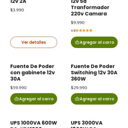
12v 2A
12v 5a
Tranformador
$3.990
220v Camara
$9.990
4.8
Ver detalles
Agregar al carro
Fuente De Poder
Fuente De Poder
con gabinete 12v
Switching 12v 30A
30A
360W
$59.990
$29.990
Agregar al carro
Agregar al carro
UPS 1000VA 600W
UPS 3000VA
-24% OFF