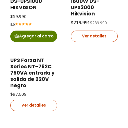
DS-UPS1000
1800W DS-
Agotado
HIKVISION
UPS3000
Hikvision
$59.990
$219.991
$289.990
5.0
Agregar al carro
Ver detalles
UPS Forza NT
Agotado
Series NT-762C
750VA entrada y
salida de 220V
negro
$97.609
Ver detalles