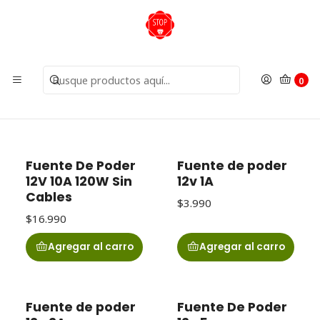
Inicio
Insumos
Fuentes de poder
Fuentes de poder
0
Filtros
Fuente De Poder
Fuente de poder
12V 10A 120W Sin
12v 1A
Cables
$3.990
$16.990
Agregar al carro
Agregar al carro
Fuente de poder
Fuente De Poder
Agotado