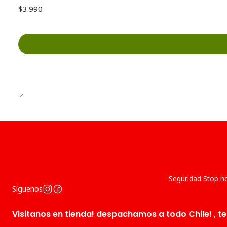
$3.990
Seguridad Stop no
Síguenos
Visitanos en tienda! despachamos a todo Chile! , te