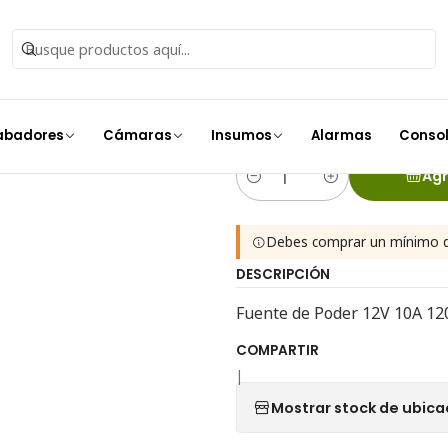
Insumos
Fuentes de poder
Fuente De Poder 12V 10A 120W Sin 
Fuente De Po
Cables
abadores
Cámaras
Insumos
Alarmas
Conso
Agr
Cantidad
Debes comprar un mínimo d
DESCRIPCIÓN
Fuente de Poder 12V 10A 12
COMPARTIR
|
Mostrar stock de ubica