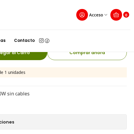
Cables
Acceso
0
der 12V 10A 120W Sin
las
Contacto
egar al Carro
Comprar ahora
e 1 unidades
0W sin cables
ciones