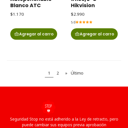
Blanco ATC
Hikvision
$1.170
$2.990
5.0
Agregar al carro
Agregar al carro
1
2
»
Último
Seguridad Stop no está adherido a la Ley de retracto, pero
puede cambiar sus equipos previa aprobación