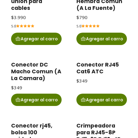
unión para
Hembra Comun
cables
(A La Fuente)
$3.990
$790
5.0
5.0
Agregar al carro
Agregar al carro
Conector DC
Conector RJ45
Macho Comun (A
Cat6 ATC
La Camara)
$349
$349
Agregar al carro
Agregar al carro
Conector rj45,
Crimpeadora
bolsa 100
para RJ45-8P