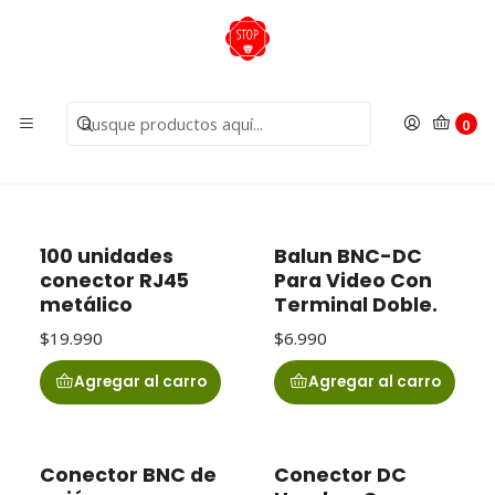
Inicio
Insumos
Conectores
Conectores
0
Filtros
100 unidades
Balun BNC-DC
conector RJ45
Para Video Con
metálico
Terminal Doble.
$19.990
$6.990
Agregar al carro
Agregar al carro
Conector BNC de
Conector DC