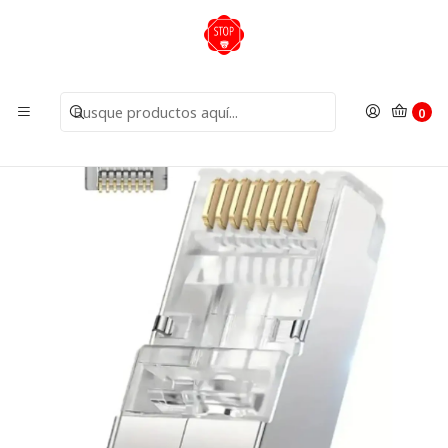
Inicio
Insumos
Conectores
100 unidades conector RJ45 metálico
0