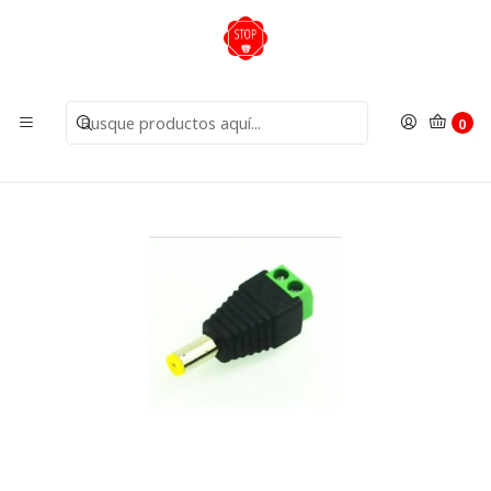
Inicio
Insumos
Conectores
Conector DC Macho Comun (A La Camara)
0