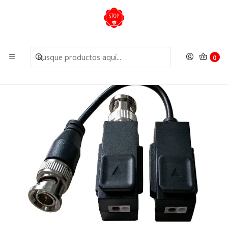
Inicio
Insumos
Conectores
Set Balun 4K Ponchable DS-1H18S/E-C Hikvision
0