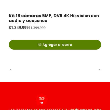
Kit 16 cámaras 5MP, DVR 4K Hikvision con
-4% OFF
audio y acusence
$1.349.999
$1.399.999
Agregar al carro
Seguridad Stop no está adherido a la Ley de retracto, pero