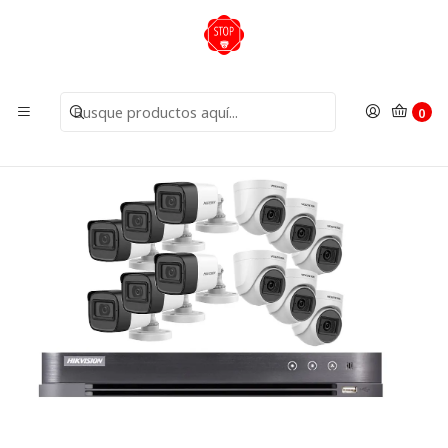
Inicio
Kit Cámaras
Kit 16 Cámaras
Kit DVR 12 cámaras FHD color noche incluye Disco Duro
0