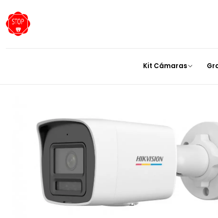
Inicio
Cámaras
Cámaras IP
C
Kit Cámaras
Gr