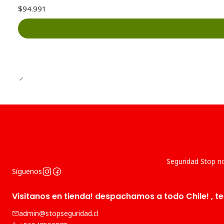
$94.991
Seguridad Stop no
Síguenos
Visitanos en tienda! despachamos a todo Chile! , te
admin@stopseguridad.cl