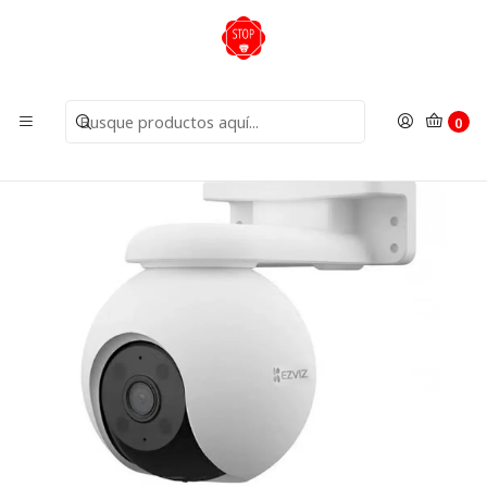
Inicio
Cámaras
Cámaras IP
Camara IP WiFi H8 Pro 2K Luz y Audio CS-H8-R100-
1H3WKFL 4mm Ezviz
0