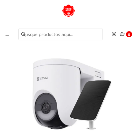
Inicio
Cámaras
Cámaras Wifi
Camara PT WIFI HB8c 2K+ IR15m Bateria + Panel Solar
5W Smart Tracking CS-HB8c/SP-R100 4MP Ezviz
0