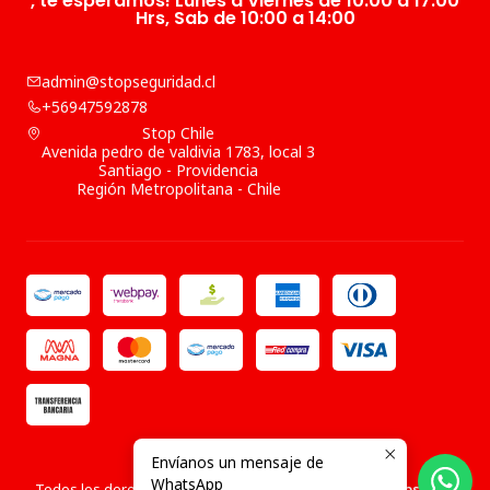
, te esperamos! Lunes a Viernes de 10:00 a 17:00
Hrs, Sab de 10:00 a 14:00
admin@stopseguridad.cl
+56947592878
Stop Chile
Avenida pedro de valdivia 1783, local 3
Santiago - Providencia
Región Metropolitana - Chile
Envíanos un mensaje de
2026 Stop Chile .
WhatsApp
Todos los derechos reservados.
Desarrollado por Jumpseller
.