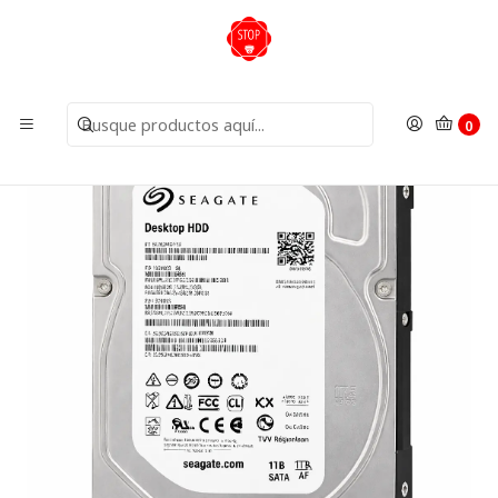
Inicio
Insumos
Discos Duros
Disco Duro 1TB Seagate HDD Sata III 3,5" Refurbished
0