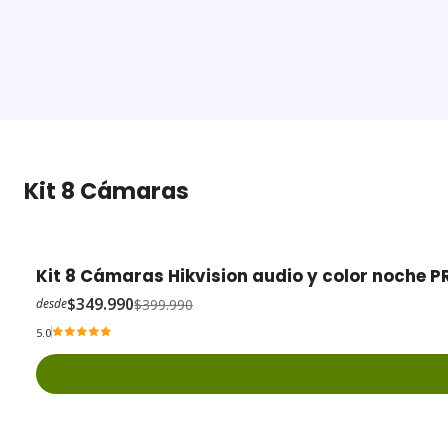
Kit 8 Cámaras
Kit 8 Cámaras Hikvision audio y color noche 
-13% OFF
$349.990
$399.990
desde
5.0