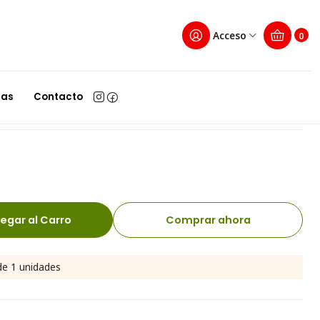
 y color noche
Acceso
0
s Hikvision FHD con disco
 noche
las
Contacto
egar al Carro
Comprar ahora
e 1 unidades