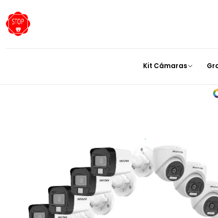
Inicio
Kit Cá
Kit Cámaras
Gr