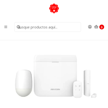
Inicio
Alarmas
KIT Alarma AXPRO Red WiFi Y 3G DS-PWA96-KIT-WB
Hikvision
0