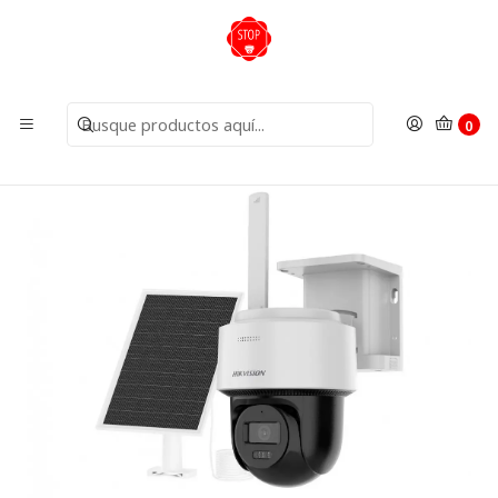
Inicio
Cámaras
Cámaras IP
KIT Camara Solar PT 4G 4MP Bateria Mic IP66 DS-
2CFSP4/4G/LA 2.8mm
0