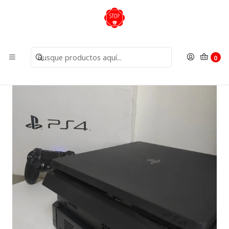
Inicio
Insumos
Playstation 4 Slim 500GB con 4 juegos - reacondicionado
0