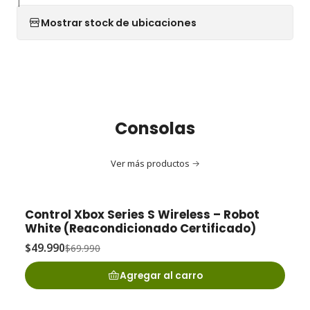
|
Mostrar stock de ubicaciones
Consolas
Ver más productos
Control Xbox Series S Wireless – Robot
-29% OFF
White (Reacondicionado Certificado)
$49.990
$69.990
Agregar al carro