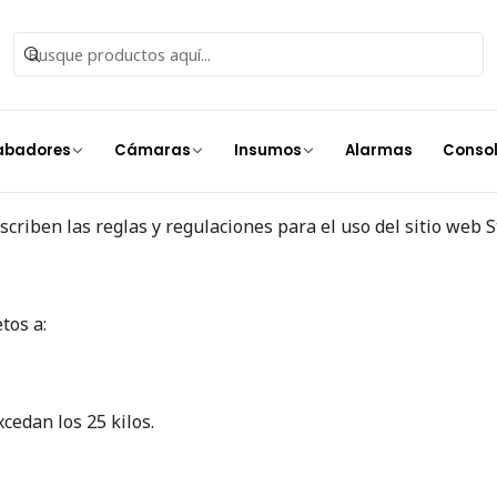
Inicio
Política de reembolso
abadores
Cámaras
Insumos
Alarmas
Conso
criben las reglas y regulaciones para el uso del sitio web S
tos a:
cedan los 25 kilos.