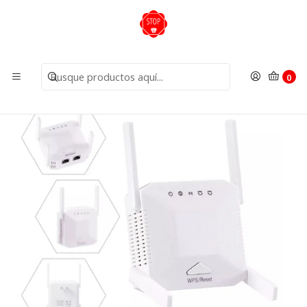
Inicio
Insumos
Amplificador, Repetidor de señal wifi y red
0