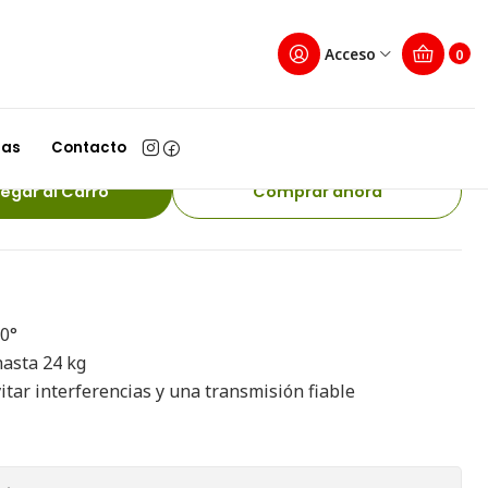
kvision
Acceso
0
ector PIR Inalambrico
-WB Hikvision
las
Contacto
egar al Carro
Comprar ahora
90°
hasta 24 kg
vitar interferencias y una transmisión fiable