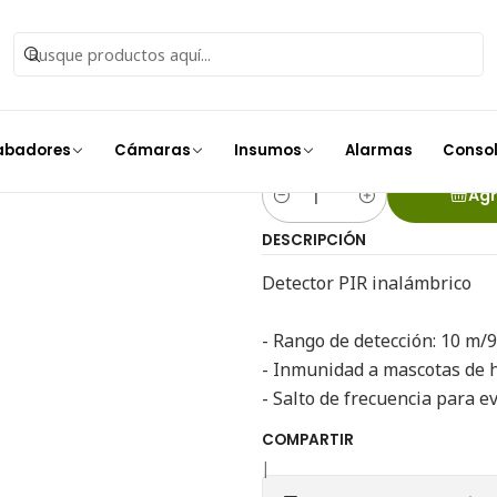
Alarmas
AX Home Detector PIR Inalambrico DS-PD201P10-WB Hi
AX Home Det
DS-PD201P10
abadores
Cámaras
Insumos
Alarmas
Conso
Agr
Cantidad
DESCRIPCIÓN
Detector PIR inalámbrico
- Rango de detección: 10 m/
- Inmunidad a mascotas de 
- Salto de frecuencia para e
COMPARTIR
|