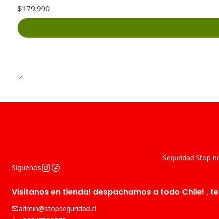
$179.990
Seguridad Stop no
Síguenos
Visitanos en tienda! despachamos a todo Chile! , te
admin@stopseguridad.cl