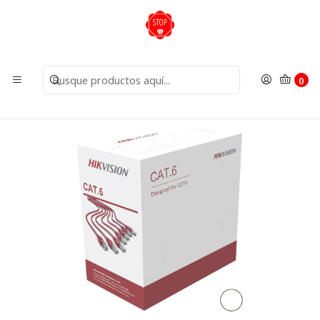
Inicio
Insumos
Cables
Cable UTP Cat6 CCA Unifilar 305m Interior DS-1LN6U-
W/CCA Hikvision
0