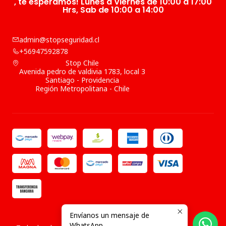
, te esperamos! Lunes a Viernes de 10:00 a 17:00
Hrs, Sab de 10:00 a 14:00
admin@stopseguridad.cl
+56947592878
Stop Chile
Avenida pedro de valdivia 1783, local 3
Santiago - Providencia
Región Metropolitana - Chile
Envíanos un mensaje de
2026 Stop Chile .
WhatsApp