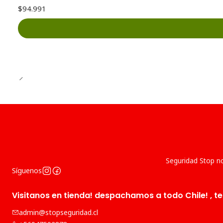
$94.991
Seguridad Stop no
Síguenos
Visitanos en tienda! despachamos a todo Chile! , te
admin@stopseguridad.cl