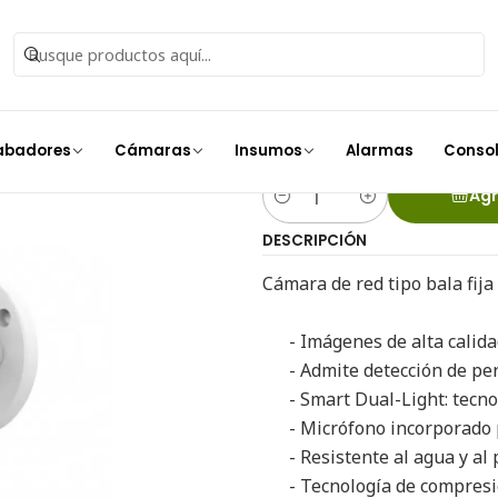
ámaras IP
Camara IP 4MP Smart Dual Light 30m DS-2CD1043G2-L
Camara IP 4
DS-2CD1043G
abadores
Cámaras
Insumos
Alarmas
Conso
Agr
Cantidad
DESCRIPCIÓN
Cámara de red tipo bala fija
- Imágenes de alta calidad
- Admite detección de per
- Smart Dual-Light: tecnol
- Micrófono incorporado p
- Resistente al agua y al p
- Tecnología de compresió