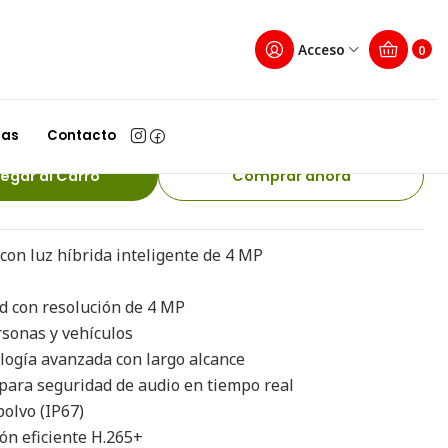
IU 2.8mm Hikvision
Acceso
0
MP Smart Dual Light 30m
2-LIU 2.8mm Hikvision
las
Contacto
egar al Carro
Comprar ahora
 con luz híbrida inteligente de 4 MP
 con resolución de 4 MP
sonas y vehículos
ogía avanzada con largo alcance
ara seguridad de audio en tiempo real
olvo (IP67)
n eficiente H.265+