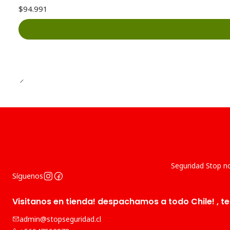
$94.991
Seguridad Stop no
Síguenos
Visitanos en tienda! despachamos a todo Chile! , te
admin@stopseguridad.cl