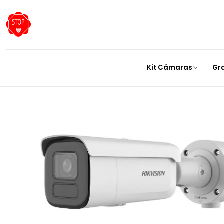
Inicio
Cámaras
Cáma
Kit Cámaras
Gr