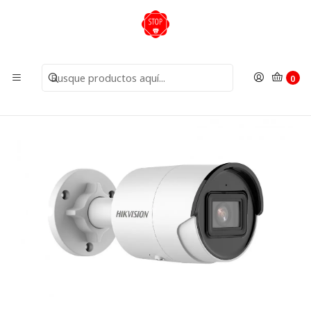
Inicio
Cámaras
Cámaras IP
Camara IP 8MP IR40M AcuSense DS-2CD2083G2-I 2.8mm
Hikvision
0