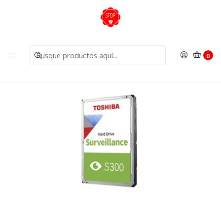
Inicio
Insumos
Discos Duros
Disco duro 8tb sata videovigilancia s300 8tb Toshiba
0