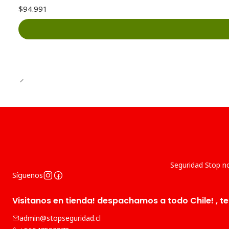
$94.991
Seguridad Stop no
Síguenos
Visitanos en tienda! despachamos a todo Chile! , te
admin@stopseguridad.cl