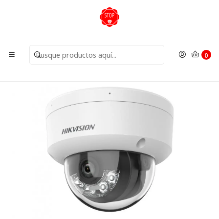
Inicio
Cámaras
Cámaras IP
Domo IP 2MP Dual Light 20M Audio PoE DS-2CD1123G2-
LIU 2.8mm Hikvision
0