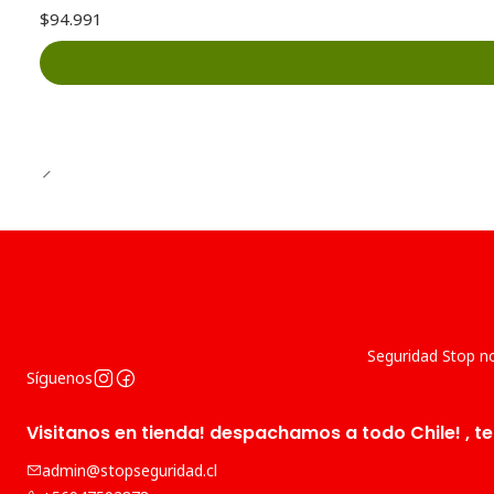
$94.991
Seguridad Stop no
Síguenos
Visitanos en tienda! despachamos a todo Chile! , te
admin@stopseguridad.cl