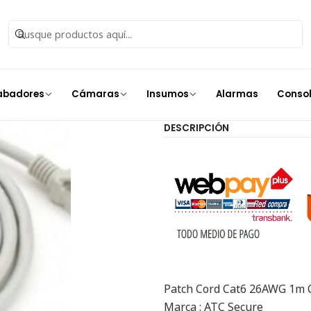
Inicio
Insumos
Cables
Patch Cord cat6 26AWG 1M cobre
Patch Cord 
abadores
Cámaras
Insumos
Alarmas
Conso
Agr
Cantidad
DESCRIPCIÓN
Patch Cord Cat6 26AWG 1m 
Marca : ATC Secure