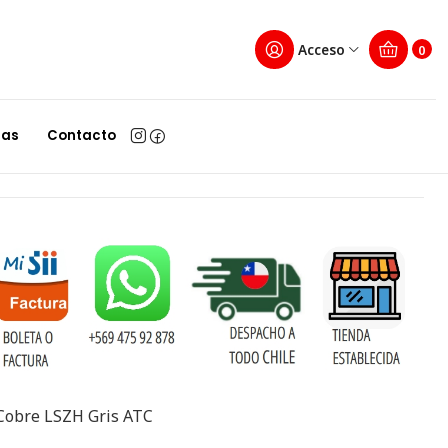
Acceso
0
cat6 26AWG 1M cobre
las
Contacto
egar al Carro
Comprar ahora
Cobre LSZH Gris ATC