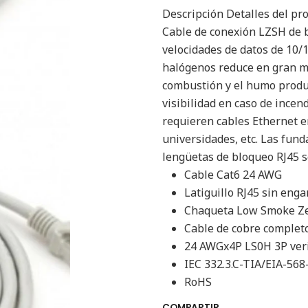
Descripción Detalles del p
Cable de conexión LZSH de 
velocidades de datos de 10/
halógenos reduce en gran me
combustión y el humo produ
visibilidad en caso de incen
requieren cables Ethernet en
universidades, etc. Las fund
lengüetas de bloqueo RJ45 s
Cable Cat6 24 AWG
Latiguillo RJ45 sin eng
Chaqueta Low Smoke Ze
Cable de cobre complet
24 AWGx4P LS0H 3P veri
IEC 332.3.C-TIA/EIA-568
RoHS
COMPARTIR