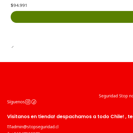
$94.991
Seguridad Stop no
Síguenos
Visitanos en tienda! despachamos a todo Chile! , te
admin@stopseguridad.cl