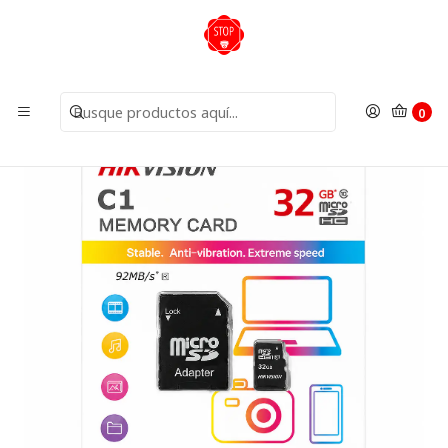
Inicio
Insumos
Discos Duros
Tarjeta MicroSD 32G Clase10 HS-TF-L2I/32G/P Hikvision
0